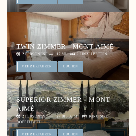
GALERIE
KONTAKT & ANFAHRT
GESCHENKGUTSCHEIN
RESERVIERUNG
TWIN ZIMMER - MONT AIMÉ
2 PERSONEN
17 M²
2 EINZELBETTEN
MEHR ERFAHREN
BUCHEN
SUPERIOR ZIMMER - MONT
AIMÉ
2 PERSONEN
27 BIS 32 M²
KING SIZE
DOPPELBETT
MEHR ERFAHREN
BUCHEN