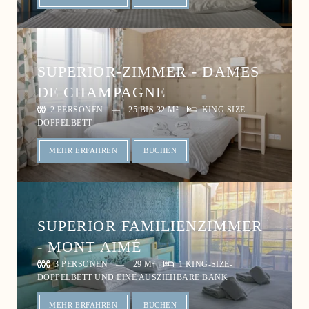
SUPERIOR-ZIMMER - DAMES
DE CHAMPAGNE
2 PERSONEN
25 BIS 32 M²
KING SIZE
DOPPELBETT
MEHR ERFAHREN
BUCHEN
SUPERIOR FAMILIENZIMMER
- MONT AIMÉ
3 PERSONEN
29 M²
1 KING-SIZE-
DOPPELBETT UND EINE AUSZIEHBARE BANK
MEHR ERFAHREN
BUCHEN