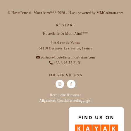
© Hostellerie du Mont Aimé*** 2026 -
H.api
powered by
MMCréation.com
KONTAKT
Hostellerie du Mont Aimé***
4 et 6 rue de Vertus
51130 Bergères Les Vertus, France
contact@hostellerie-mont-aime.com
+33 3 26 52 21 31
FOLGEN SIE UNS
Rechtliche Hinweise
Allgemeine Geschäftsbedingungen