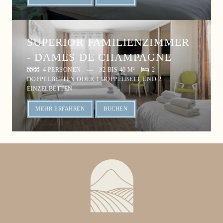
SUPERIOR FAMILIENZIMMER
- DAMES DE CHAMPAGNE
4 PERSONEN
32 BIS 40 M²
2
DOPPELBETTEN ODER 1 DOPPELBETT UND 2
EINZELBETTEN
MEHR ERFAHREN
BUCHEN