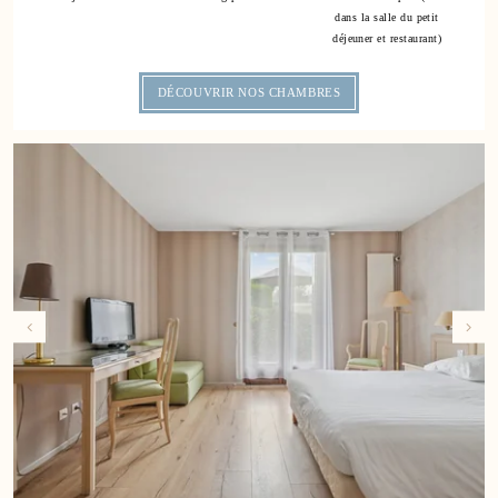
38
dans la salle du petit
déjeuner et restaurant)
48
DÉCOUVRIR NOS CHAMBRES
58
68
78
88
98
108