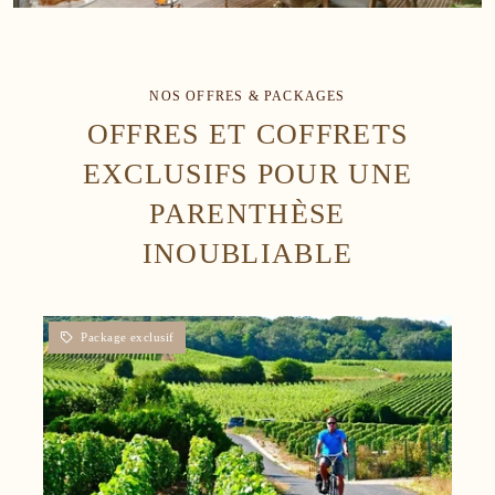
NOS OFFRES & PACKAGES
OFFRES ET COFFRETS
EXCLUSIFS POUR UNE
PARENTHÈSE
INOUBLIABLE
ACCUEIL
CHAMBRES
SERVICES
RESTAURANT
EVÈNEMENTS
TOURISME
OFFRES & PACKAGES
GALERIE