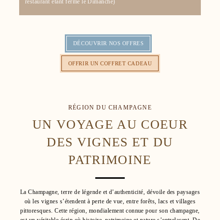
restaurant étant fermé le Dimanche)
DÉCOUVRIR NOS OFFRES
OFFRIR UN COFFRET CADEAU
RÉGION DU CHAMPAGNE
UN VOYAGE AU COEUR
DES VIGNES ET DU
PATRIMOINE
La Champagne, terre de légende et d’authenticité, dévoile des paysages
où les vignes s’étendent à perte de vue, entre forêts, lacs et villages
pittoresques. Cette région, mondialement connue pour son champagne,
est un véritable écrin où histoire, patrimoine et nature s’entrelacent. De