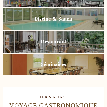
198
Piscine & Sauna
208
218
Restaurant
228
238
Séminaires
248
258
LE RESTAURANT
268
VOYAGE GASTRONOMIQUE