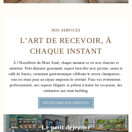
1
18
128
NOS SERVICES
L’ART DE RECEVOIR, À
138
CHAQUE INSTANT
148
À l’Hostellerie du Mont Aimé, chaque moment se vit avec douceur et
attention. Petit-déjeuner gourmand, espace bien-être avec piscine, sauna et
158
salle de fitness, restaurant gastronomique célébrant le terroir champenois…
tout est réuni pour un séjour empreint de sérénité. Pour vos événements
professionnels, nos espaces élégants se prêtent à toutes les occasions, des
168
séminaires aux team building.
DÉCOUVRIR NOS SERVICES
178
188
Le petit déjeuner